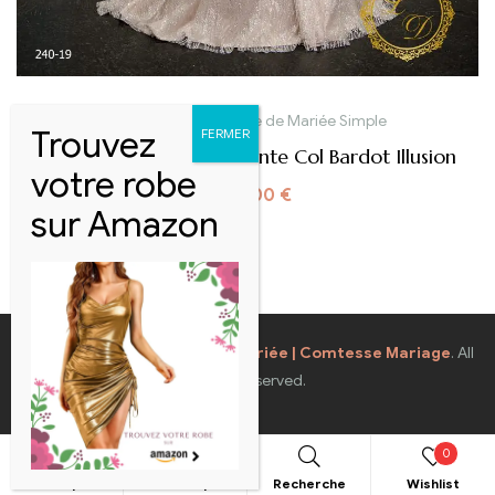
Robe de mariée
,
Robe de Mariée Simple
Robe De Mariée Scintillante Col Bardot Illusion
1200,00
€
Coppyright © 2026
Robes de Mariée | Comtesse Mariage
. All
Rights Reserved.
0
Boutique
Mon compte
Recherche
Wishlist