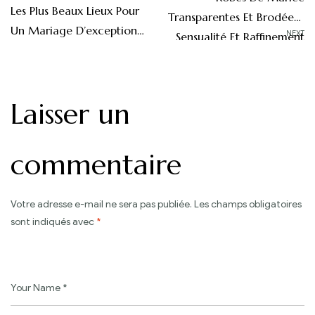
Les Plus Beaux Lieux Pour
de
Transparentes Et Brodées :
Un Mariage D’exception
NEXT
Sensualité Et Raffinement
l’article
En France
Laisser un
commentaire
Votre adresse e-mail ne sera pas publiée.
Les champs obligatoires
sont indiqués avec
*