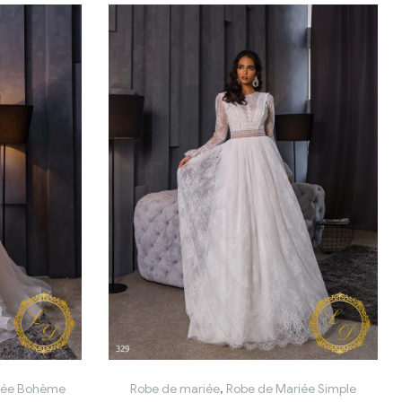
iée Bohème
Robe de mariée
,
Robe de Mariée Simple