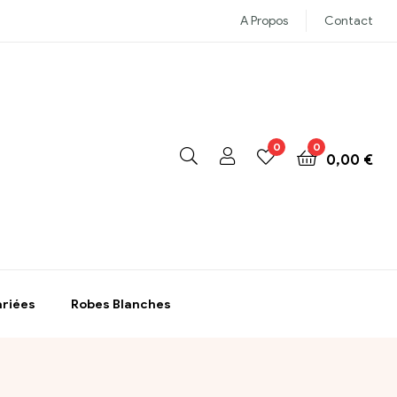
A Propos
Contact
0
0
0,00
€
ariées
Robes Blanches