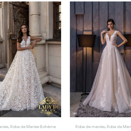
riée
,
Robe de Mariée Bohème
Robe de mariée
,
Robe de Mar