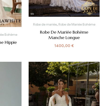
Robe de mariée
,
Robe de Mariée Bohème
Robe De Mariée Bohème
iée Bohème
Manche Longue
e Hippie
1400,00
€