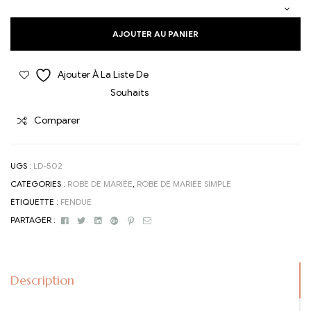
AJOUTER AU PANIER
Ajouter À La Liste De
Souhaits
Comparer
UGS :
LD-502
CATÉGORIES :
ROBE DE MARIÉE
,
ROBE DE MARIÉE SIMPLE
ÉTIQUETTE :
FENDUE
Facebook
Twitter
Linkedin
Google+
Pinterest
Email
PARTAGER :
Description