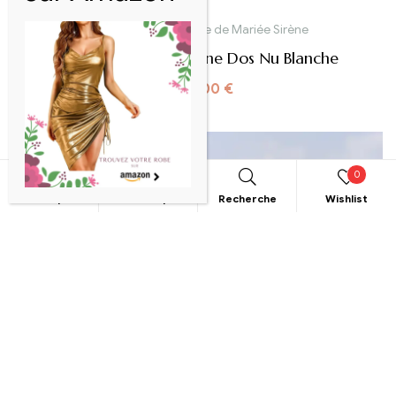
Robe de mariée
,
Robe de Mariée Sirène
Robe De Mariée Sirène Dos Nu Blanche
1500,00
€
0
Boutique
Mon compte
Recherche
Wishlist
RECHERCHE