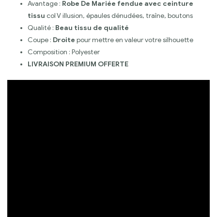
Avantage :
Robe De Mariée fendue avec ceinture
tissu
col V illusion, épaules dénudées, traîne, boutons
Qualité :
Beau tissu de qualité
Coupe :
Droite
pour mettre en valeur votre silhouette
Composition : Polyester
LIVRAISON PREMIUM OFFERTE