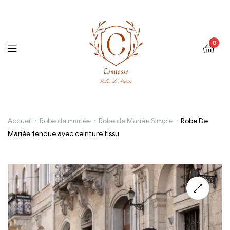
0
Robe
Accueil
Robe de mariée
Robe de Mariée Simple
Robe De
Mariée fendue avec ceinture tissu
De
Mariée
fendue
avec
ceinture