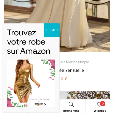
Robe de mariée
,
Robe de Mariée Simple
Robe De Mariée Sensuelle
1500,00
€
0
Boutique
Mon compte
Recherche
Wishlist