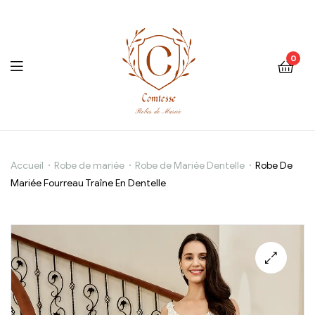
0
Robe
Accueil
Robe de mariée
Robe de Mariée Dentelle
Robe De
Mariée Fourreau Traîne En Dentelle
De
Mariée
Fourreau
Traîne
En