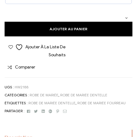
AJOUTER AU PANIER
Ajouter À La Liste De
Souhaits
Comparer
UGS :
HW2188
CATÉGORIES :
ROBE DE MARIÉE
,
ROBE DE MARIÉE DENTELLE
ÉTIQUETTES :
ROBE DE MARIÉE DENTELLE
,
ROBE DE MARIÉE FOURREAU
Facebook
Twitter
Linkedin
Google+
Pinterest
Email
PARTAGER :