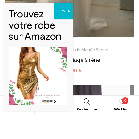
Robe de mariée
,
Robe de Mariée Sirène
Robe De Mariage Sirène
1500,00
€
0
Boutique
Mon compte
Recherche
Wishlist
RECHERCHE