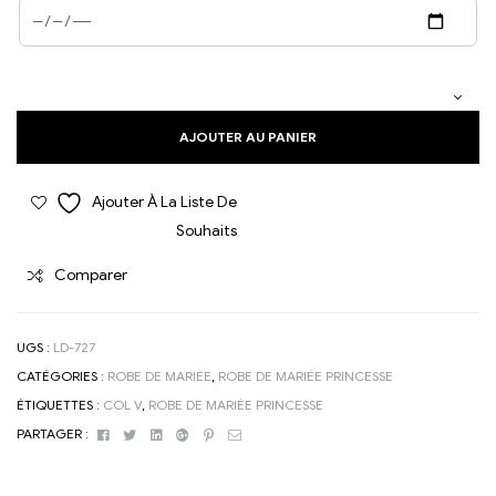
AJOUTER AU PANIER
Ajouter À La Liste De
Souhaits
Comparer
UGS :
LD-727
CATÉGORIES :
ROBE DE MARIÉE
,
ROBE DE MARIÉE PRINCESSE
ÉTIQUETTES :
COL V
,
ROBE DE MARIÉE PRINCESSE
Facebook
Twitter
Linkedin
Google+
Pinterest
Email
PARTAGER :