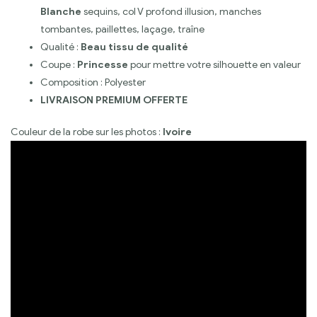
Blanche
sequins, col V profond illusion, manches
tombantes, paillettes, laçage, traîne
Qualité :
Beau tissu de qualité
Coupe :
Princesse
pour mettre votre silhouette en valeur
Composition : Polyester
LIVRAISON PREMIUM OFFERTE
Couleur de la robe sur les photos :
Ivoire