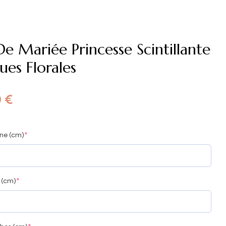
1100,00
1300,00
€
€
e Mariée Princesse Scintillante
ues Florales
0
€
ine (cm)
*
e (cm)
*