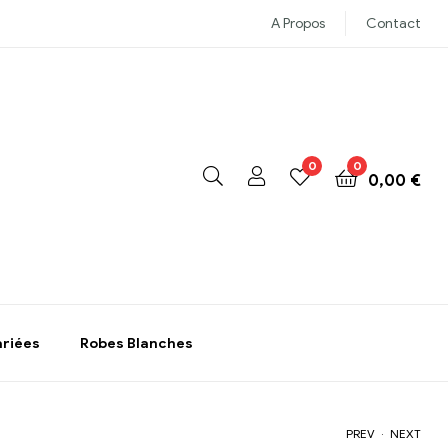
A Propos
Contact
0
0
0,00
€
ariées
Robes Blanches
.
PREV
NEXT