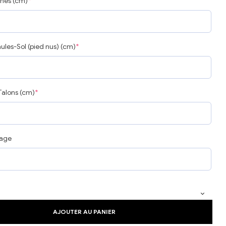
hes (cm)
*
ules-Sol (pied nus) (cm)
*
Talons (cm)
*
iage
AJOUTER AU PANIER