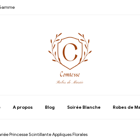
e Gamme
e
A propos
Blog
Soirée Blanche
Robes de M
iée Princesse Scintillante Appliques Florales