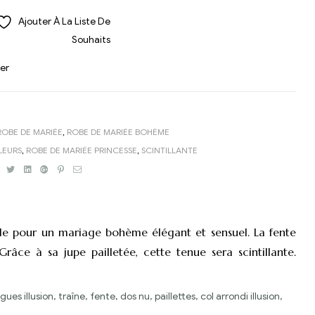
Ajouter À La Liste De
Souhaits
er
ROBE DE MARIÉE
,
ROBE DE MARIÉE BOHÈME
LEURS
,
ROBE DE MARIÉE PRINCESSE
,
SCINTILLANTE
Facebook
Twitter
Linkedin
Google+
Pinterest
Email
ale pour un mariage bohème élégant et sensuel. La fente
âce à sa jupe pailletée, cette tenue sera scintillante.
es illusion, traîne, fente, dos nu, paillettes, col arrondi illusion,