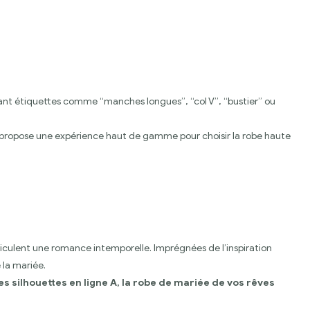
isant étiquettes comme “manches longues”, “col V”, “bustier” ou
s propose une expérience haut de gamme pour choisir la robe haute
hiculent une romance intemporelle. Imprégnées de l’inspiration
 la mariée.
s silhouettes en ligne A, la robe de mariée de vos rêves