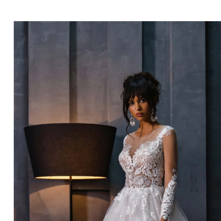
Robe
De
Mariée
Princesse
Scintillante
Appliques
Florales