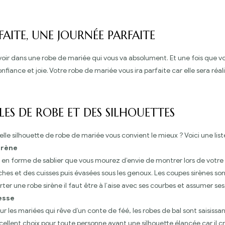
AITE, UNE JOURNÉE PARFAITE
voir dans une robe de mariée qui vous va absolument. Et une fois que vou
iance et joie. Votre robe de mariée vous ira parfaite car elle sera réal
LES DE ROBE ET DES SILHOUETTES
e silhouette de robe de mariée vous convient le mieux ? Voici une liste
irène
 en forme de sablier que vous mourez d’envie de montrer lors de votre g
ches et des cuisses puis évasées sous les genoux. Les coupes sirènes s
rter une robe sirène il faut être à l’aise avec ses courbes et assumer ses
esse
ur les mariées qui rêve d’un conte de féé, les robes de bal sont saisis
xcellent choix pour toute personne ayant une silhouette élancée car il 