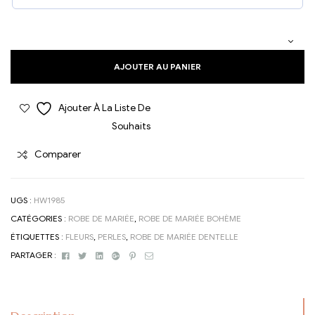
AJOUTER AU PANIER
Ajouter À La Liste De
Souhaits
Comparer
UGS :
HW1985
CATÉGORIES :
ROBE DE MARIÉE
,
ROBE DE MARIÉE BOHÈME
ÉTIQUETTES :
FLEURS
,
PERLES
,
ROBE DE MARIÉE DENTELLE
Facebook
Twitter
Linkedin
Google+
Pinterest
Email
PARTAGER :