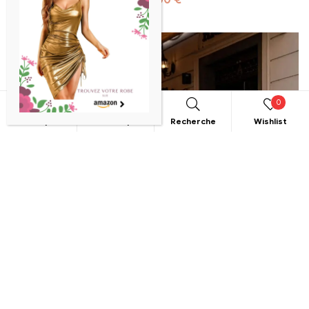
0
Boutique
Mon compte
Recherche
Wishlist
RECHERCHE