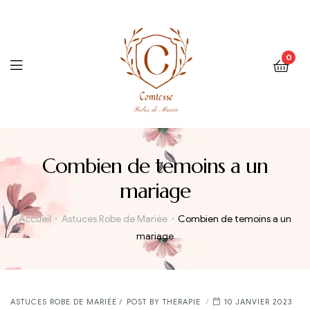
0
Menu
Combien de temoins a un
mariage
Accueil
Astuces Robe de Mariée
Combien de temoins a un
mariage
CATEGORIES
ASTUCES ROBE DE MARIÉE
POST BY
THERAPIE
10 JANVIER 2023