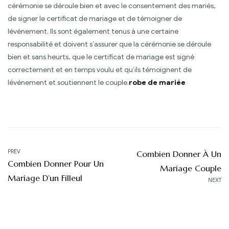
cérémonie se déroule bien et avec le consentement des mariés,
de signer le certificat de mariage et de témoigner de
lévénement. Ils sont également tenus à une certaine
responsabilité et doivent s’assurer que la cérémonie se déroule
bien et sans heurts, que le certificat de mariage est signé
correctement et en temps voulu et qu’ils témoignent de
lévénement et soutiennent le couple.
robe de mariée
Navigation
PREV
Combien Donner À Un
Combien Donner Pour Un
de
Mariage Couple
Mariage D’un Filleul
NEXT
l’article