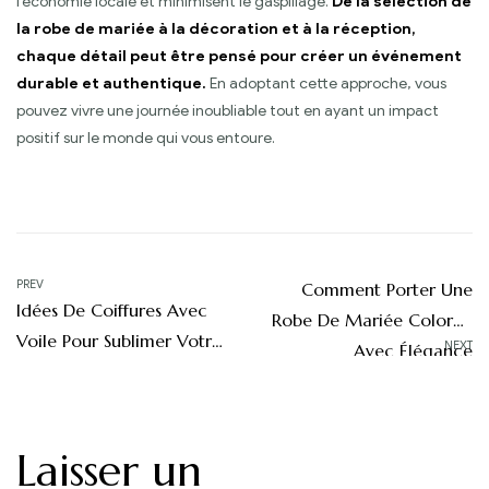
l’économie locale et minimisent le gaspillage.
De la sélection de
la robe de mariée à la décoration et à la réception,
chaque détail peut être pensé pour créer un événement
durable et authentique.
En adoptant cette approche, vous
pouvez vivre une journée inoubliable tout en ayant un impact
positif sur le monde qui vous entoure.
Navigation
PREV
Comment Porter Une
Idées De Coiffures Avec
de
Robe De Mariée Colorée
Voile Pour Sublimer Votre
NEXT
Avec Élégance
l’article
Look
Laisser un