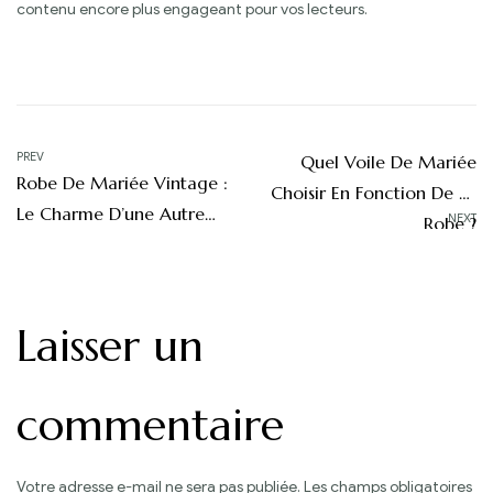
contenu encore plus engageant pour vos lecteurs.
Navigation
PREV
Quel Voile De Mariée
Robe De Mariée Vintage :
de
Choisir En Fonction De Sa
Le Charme D’une Autre
NEXT
Robe ?
l’article
Époque
Laisser un
commentaire
Votre adresse e-mail ne sera pas publiée.
Les champs obligatoires