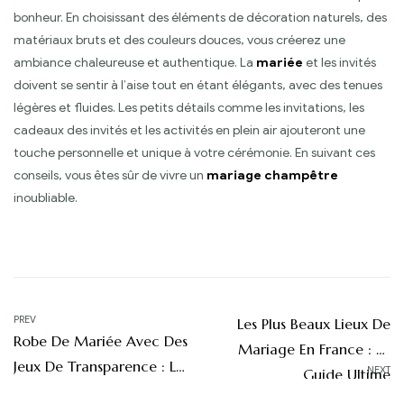
bonheur. En choisissant des éléments de décoration naturels, des
matériaux bruts et des couleurs douces, vous créerez une
ambiance chaleureuse et authentique. La
mariée
et les invités
doivent se sentir à l’aise tout en étant élégants, avec des tenues
légères et fluides. Les petits détails comme les invitations, les
cadeaux des invités et les activités en plein air ajouteront une
touche personnelle et unique à votre cérémonie. En suivant ces
conseils, vous êtes sûr de vivre un
mariage champêtre
inoubliable.
Navigation
PREV
Les Plus Beaux Lieux De
Robe De Mariée Avec Des
de
Mariage En France : Le
Jeux De Transparence : La
NEXT
Guide Ultime
l’article
Sensualité Subtile