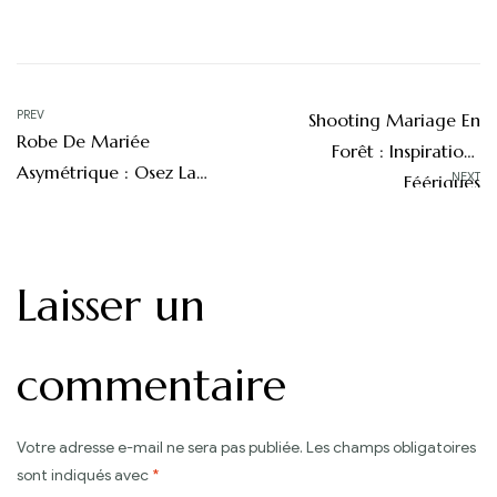
Navigation
PREV
Shooting Mariage En
Robe De Mariée
de
Forêt : Inspirations
Asymétrique : Osez La
NEXT
Féériques
l’article
Différence
Laisser un
commentaire
Votre adresse e-mail ne sera pas publiée.
Les champs obligatoires
sont indiqués avec
*