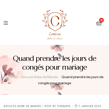
0
Menu
Quand prendre les jours de
congés pour mariage
Accueil
Astuces Robe de Mariée
Quand prendre les jours de
congés pour mariage
CATEGORIES
ASTUCES ROBE DE MARIÉE
POST BY
THERAPIE
7 JANVIER 2023