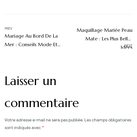
Navigation
PREV
Maquillage Mariée Peau
Mariage Au Bord De La
de
Mate : Les Plus Belles
Mer : Conseils Mode Et
NEXT
Idées
l’article
Organisation
Laisser un
commentaire
Votre adresse e-mail ne sera pas publiée.
Les champs obligatoires
sont indiqués avec
*