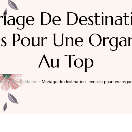
iage De Destinati
ls Pour Une Organ
Au Top
uces Robe de Mariée
Mariage de destination : conseils pour une organ