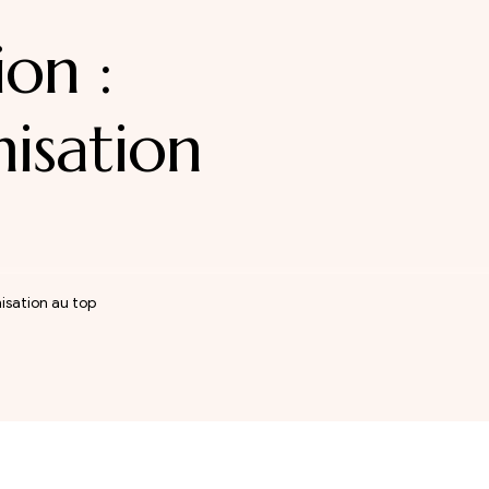
on :
isation
isation au top