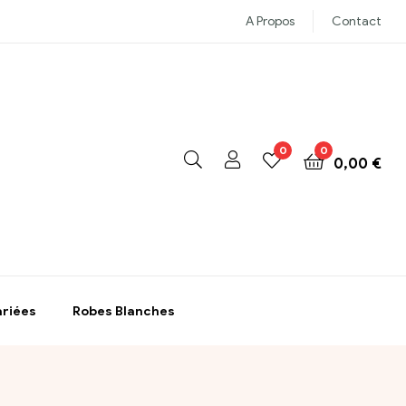
A Propos
Contact
0
0
0,00
€
ariées
Robes Blanches