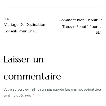
Navigation
PREV
Comment Bien Choisir Sa
Mariage De Destination :
de
Trousse Beauté Pour Le
Conseils Pour Une
NEXT
Jour J
l’article
Organisation Au Top
Laisser un
commentaire
Votre adresse e-mail ne sera pas publiée.
Les champs obligatoires
sont indiqués avec
*